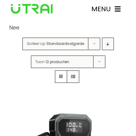
Ga
MENU
naar
inhoud
Nee
Starthulpen
Sorteer op
Standaardvolgorde
Over UTRAI
Toon
12 producten
Contact
Mijn account
0
Winkelwagen