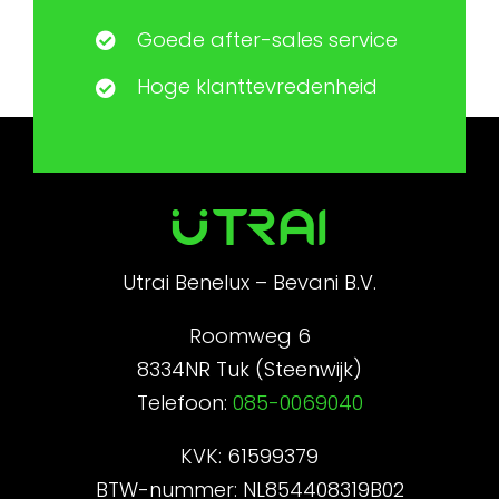
Goede after-sales service
Hoge klanttevredenheid
Utrai Benelux – Bevani B.V.
Roomweg 6
8334NR Tuk (Steenwijk)
Telefoon:
085-0069040
KVK: 61599379
BTW-nummer: NL854408319B02