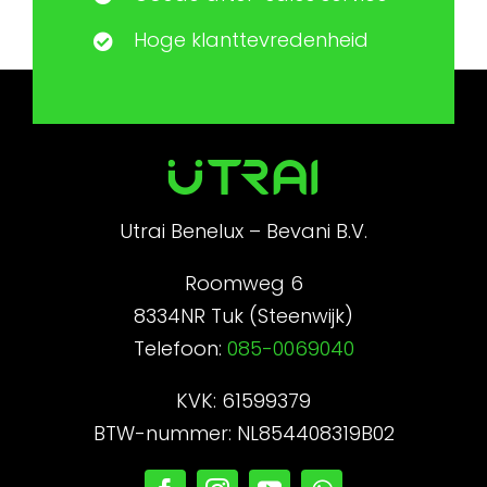
Hoge klanttevredenheid
Utrai Benelux – Bevani B.V.
Roomweg 6
8334NR Tuk (Steenwijk)
Telefoon:
085-0069040
KVK: 61599379
BTW-nummer: NL854408319B02