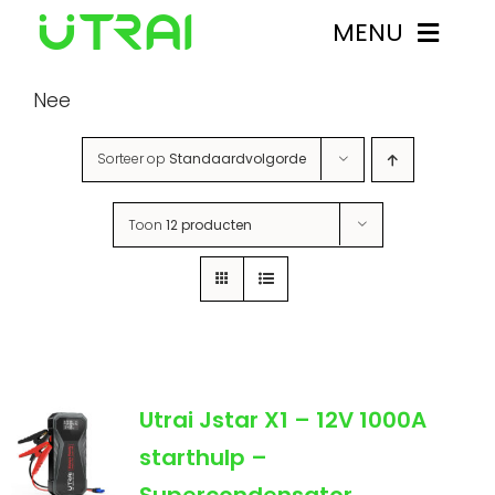
Ga
MENU
naar
inhoud
Nee
Starthulpen
Sorteer op
Standaardvolgorde
Over UTRAI
Toon
12 producten
Contact
Mijn account
0
Utrai Jstar X1 – 12V 1000A
Winkelwagen
starthulp –