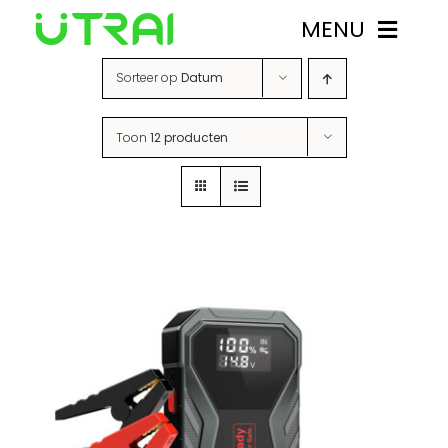
Ga
MENU
naar
inhoud
Sorteer op
Datum
Starthulpen
Toon
12 producten
Over UTRAI
Contact
Mijn account
0
Winkelwagen