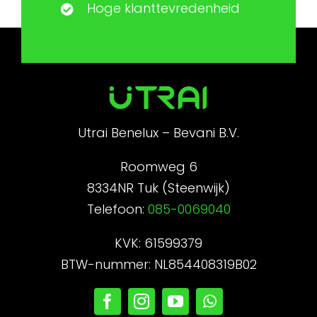
Hoge klanttevredenheid
Utrai Benelux – Bevani B.V.
Roomweg 6
8334NR Tuk (Steenwijk)
Telefoon:
085-0069040
KVK: 61599379
BTW-nummer: NL854408319B02