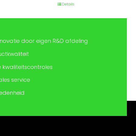
Details
nnovatie door eigen R&D afdeling
tkwaliteit
 kwaliteitscontroles
les service
redenheid