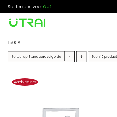
Ga
Starthulpen voor
naar
inhoud
1500A
Sorteer op
Standaardvolgorde
Toon
12 produc
Aanbieding!