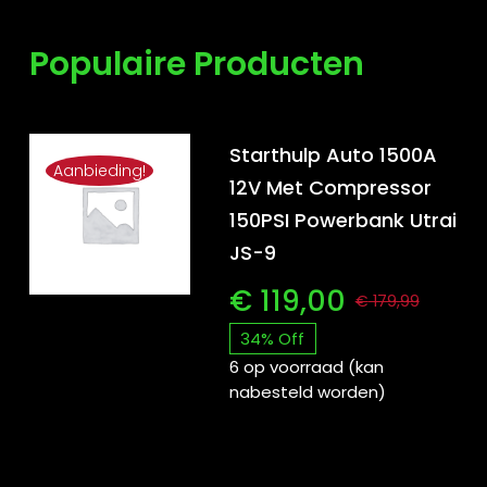
Populaire Producten
Starthulp Auto 1500A
Aanbieding!
12V Met Compressor
150PSI Powerbank Utrai
JS-9
€
119,00
€
179,99
Oors
Huid
34% Off
prijs
prijs
6 op voorraad (kan
nabesteld worden)
was:
is:
€ 17
€ 119