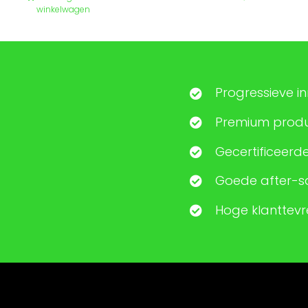
€ 179,99.
€ 149,00.
winkelwagen
Progressieve i
Premium produc
Gecertificeerde
Goede after-sa
Hoge klanttev