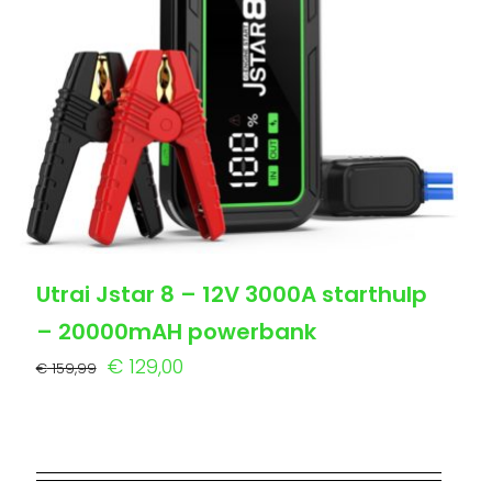
Utrai Jstar 8 – 12V 3000A starthulp
– 20000mAH powerbank
Oorspronkelijke
Huidige
€
129,00
€
159,99
prijs
prijs
was:
is:
€ 159,99.
€ 129,00.