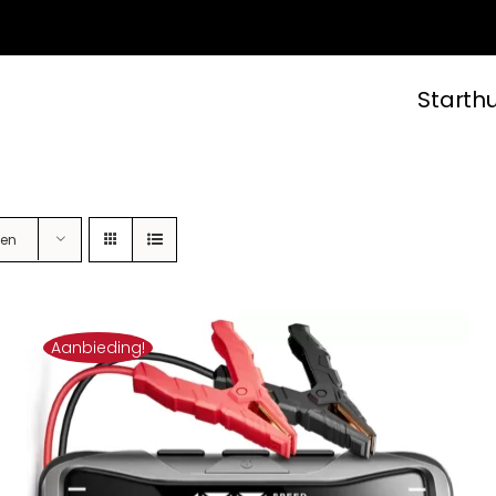
Starth
ten
Aanbieding!