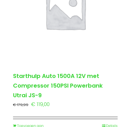
Starthulp Auto 1500A 12V met
Compressor 150PSI Powerbank
Utrai JS-9
Oorspronkelijke
Huidige
€
119,00
€
179,99
prijs
prijs
was:
is:
Toevoegen aan
Details