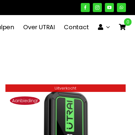
0
ulpen
Over UTRAI
Contact
Uitverkocht
Aanbieding!