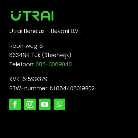
Utrai Benelux – Bevani B.V.
Roomweg 6
8334NR Tuk (Steenwijk)
Telefoon:
085-0069040
KVK: 61599379
BTW-nummer: NL854408319B02