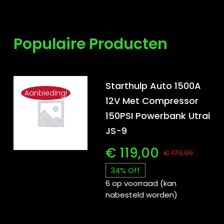
Populaire Producten
Starthulp Auto 1500A
Aanbieding!
12V Met Compressor
150PSI Powerbank Utrai
JS-9
€
119,00
€
179,99
Oors
Huid
34% Off
prijs
prijs
6 op voorraad (kan
nabesteld worden)
was:
is:
€ 17
€ 119