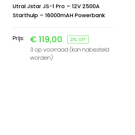
Utrai Jstar JS-1 Pro – 12V 2500A
Starthulp – 16000mAH Powerbank
€
119,00
Prijs:
21% Off
Oorspronkelijke
Huidige
3 op voorraad (kan nabesteld
prijs
prijs
worden)
was:
is:
€ 149,99.
€ 119,00.