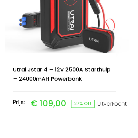
Utrai Jstar 4 – 12V 2500A Starthulp
– 24000mAH Powerbank
€
109,00
Prijs:
Uitverkocht
27% Off
Oorspronkelijke
Huidige
prijs
prijs
was:
is: