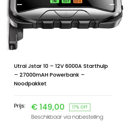
Utrai Jstar 10 – 12V 6000A Starthulp
– 27000mAH Powerbank –
Noodpakket
€
149,00
Prijs:
17% Off
Oorspronkelijke
Huidige
Beschikbaar via nabestelling
prijs
prijs