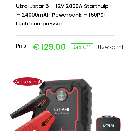
Utrai Jstar 5 – 12V 2000A Starthulp
– 24000mAH Powerbank – 150PSI
Luchtcompressor
€
129,00
Prijs:
Uitverkocht
24% Off
Oorspronkelijke
Huidige
prijs
prijs
was:
is:
Aanbieding!
€ 169,99.
€ 129,00.