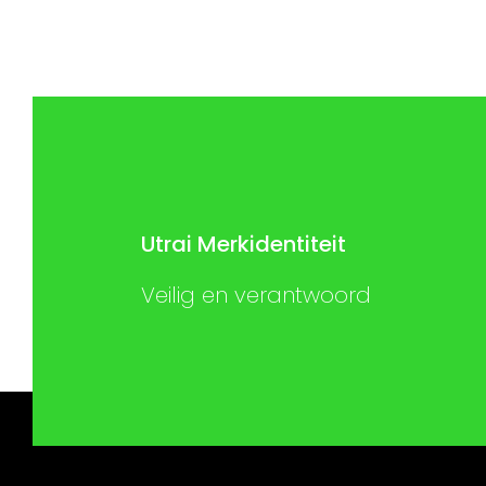
€ 129,99.
€ 95,00.
Utrai Merkidentiteit
Veilig en verantwoord