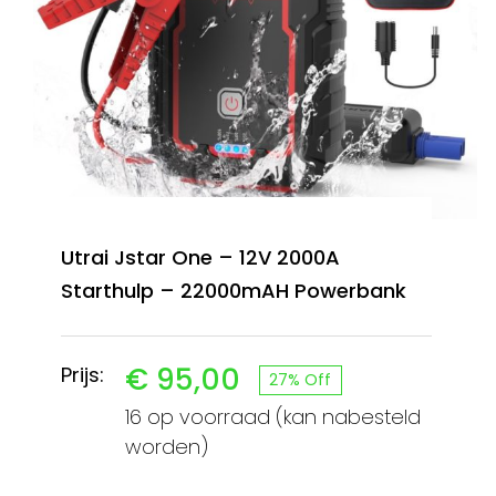
Utrai Jstar One – 12V 2000A
Starthulp – 22000mAH Powerbank
€
95,00
Prijs:
27% Off
Oorspronkelijke
Huidige
16 op voorraad (kan nabesteld
prijs
prijs
worden)
was:
is: