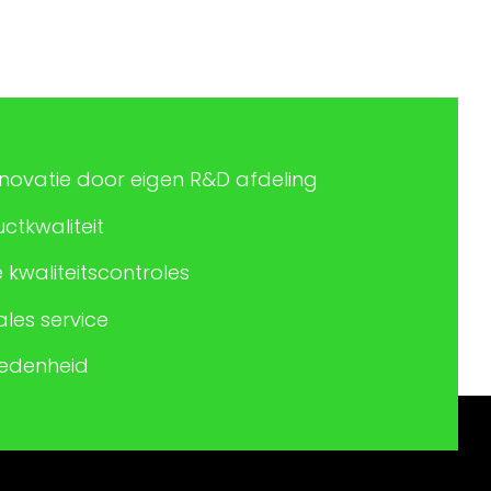
nnovatie door eigen R&D afdeling
tkwaliteit
 kwaliteitscontroles
les service
redenheid