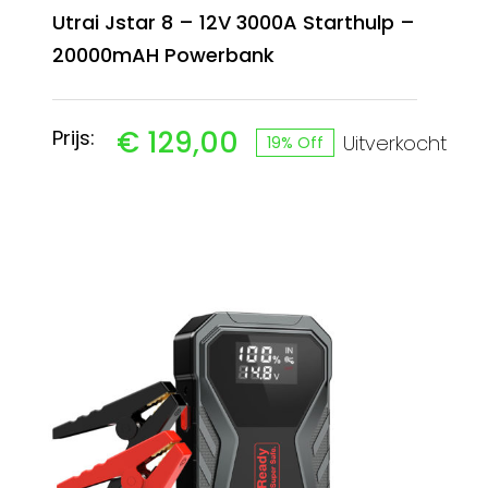
Utrai Jstar 8 – 12V 3000A Starthulp –
20000mAH Powerbank
€
129,00
Prijs:
Uitverkocht
19% Off
Oorspronkelijke
Huidige
prijs
prijs
was:
is:
€ 159,99.
€ 129,00.