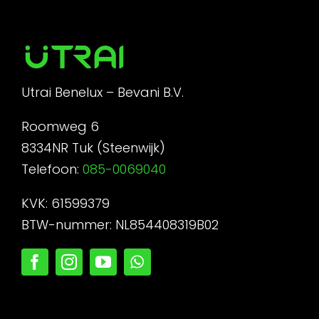
Utrai Benelux – Bevani B.V.
Roomweg 6
8334NR Tuk (Steenwijk)
Telefoon:
085-0069040
KVK: 61599379
BTW-nummer: NL854408319B02