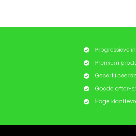
Progressieve i
Premium produc
Gecertificeerde
Goede after-sa
Hoge klanttev