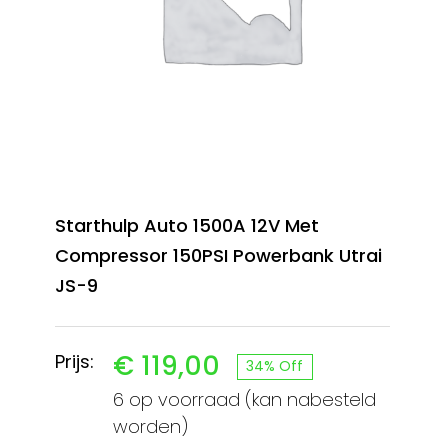
Starthulp Auto 1500A 12V Met
Compressor 150PSI Powerbank Utrai
JS-9
€
119,00
Prijs:
34% Off
Oorspronkelijke
Huidige
6 op voorraad (kan nabesteld
prijs
prijs
worden)