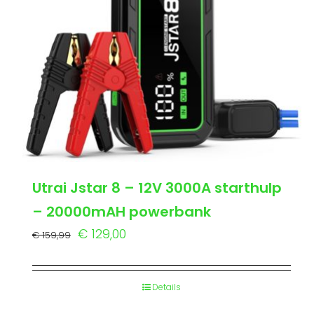
Utrai Jstar 8 – 12V 3000A starthulp
– 20000mAH powerbank
Oorspronkelijke
Huidige
€
129,00
€
159,99
prijs
prijs
was:
is:
Details
€ 159,99.
€ 129,00.