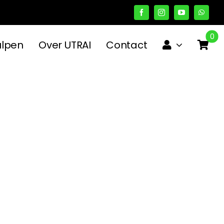
0
ulpen
Over UTRAI
Contact