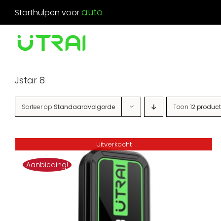
Ga
Starthulpen voor
naar
inhoud
Jstar 8
Sorteer op
Standaardvolgorde
Toon
12 produc
Uitverkocht
Aanbieding!