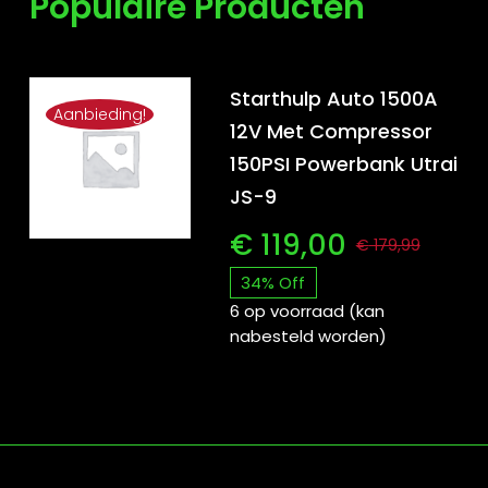
Populaire Producten
Starthulp Auto 1500A
Aanbieding!
12V Met Compressor
150PSI Powerbank Utrai
JS-9
€
119,00
€
179,99
Oors
Huid
34% Off
prijs
prijs
6 op voorraad (kan
nabesteld worden)
was:
is:
€ 17
€ 119