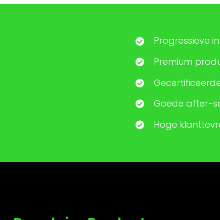
Progressieve i
Premium produc
Gecertificeerde
Goede after-sa
Hoge klanttev