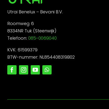
Utrai Benelux – Bevani B.V.
Roomweg 6
8334NR Tuk (Steenwijk)
Telefoon:
085-0069040
KVK: 61599379
BTW-nummer: NL854408319B02