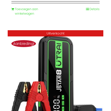
was:
is:
Toevoegen aan
Details
€ 179,99.
€ 149,00.
winkelwagen
Uitverkocht
Aanbieding!