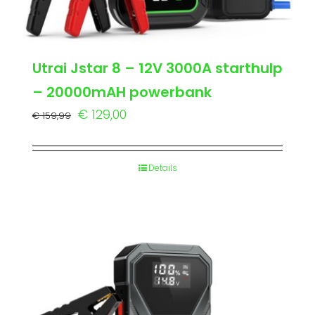
Utrai Jstar 8 – 12V 3000A starthulp
– 20000mAH powerbank
Oorspronkelijke
Huidige
€
129,00
€
159,99
prijs
prijs
was:
is:
Details
€ 159,99.
€ 129,00.