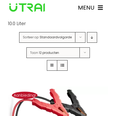
Ga
MENU
naar
inhoud
10.0 Liter
Starthulpen
Sorteer op
Standaardvolgorde
Over UTRAI
Toon
12 producten
Contact
Mijn account
Aanbieding!
0
Winkelwagen