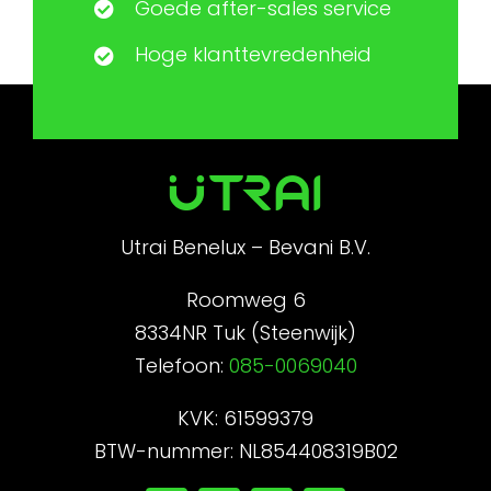
Goede after-sales service
Hoge klanttevredenheid
Utrai Benelux – Bevani B.V.
Roomweg 6
8334NR Tuk (Steenwijk)
Telefoon:
085-0069040
KVK: 61599379
BTW-nummer: NL854408319B02