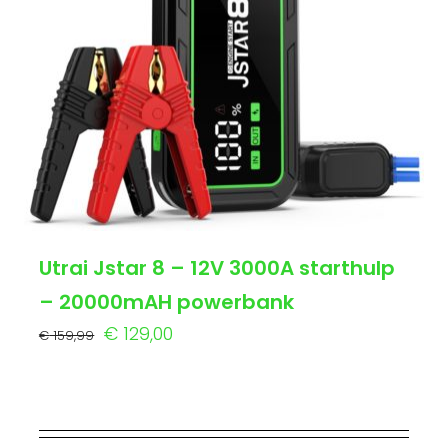
Utrai Jstar 8 – 12V 3000A starthulp
– 20000mAH powerbank
Oorspronkelijke
Huidige
€
129,00
€
159,99
prijs
prijs
was:
is:
€ 159,99.
€ 129,00.