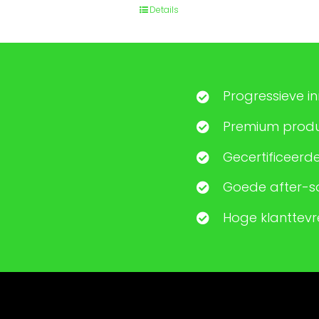
Details
Progressieve i
Premium produc
Gecertificeerde
Goede after-sa
Hoge klanttev