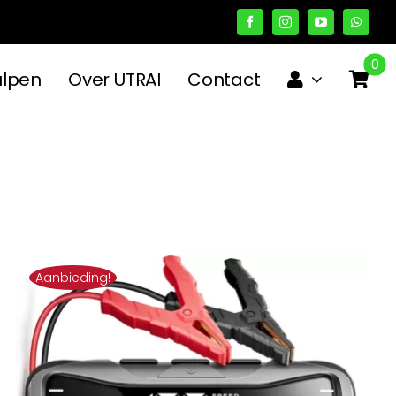
0
ulpen
Over UTRAI
Contact
Aanbieding!