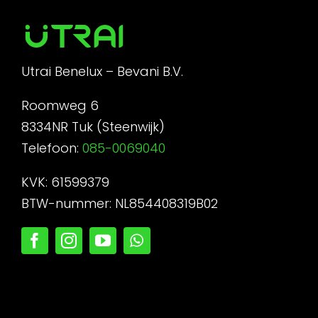
Utrai Benelux – Bevani B.V.
Roomweg 6
8334NR Tuk (Steenwijk)
Telefoon:
085-0069040
KVK: 61599379
BTW-nummer: NL854408319B02