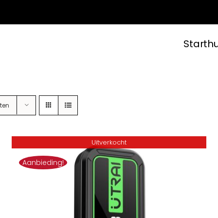
Starth
ten
Uitverkocht
Aanbieding!