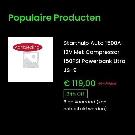
Populaire Producten
Starthulp Auto 1500A
Aanbieding!
12V Met Compressor
150PSI Powerbank Utrai
JS-9
€
119,00
€
179,99
Oors
Huid
34% Off
prijs
prijs
6 op voorraad (kan
nabesteld worden)
was:
is:
€ 17
€ 119