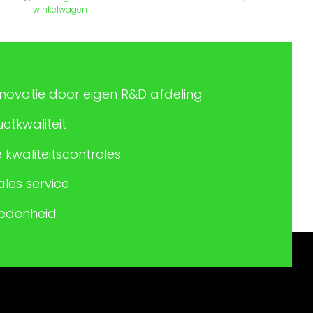
€ 179,99.
€ 149,00.
winkelwagen
nnovatie door eigen R&D afdeling
tkwaliteit
 kwaliteitscontroles
les service
redenheid