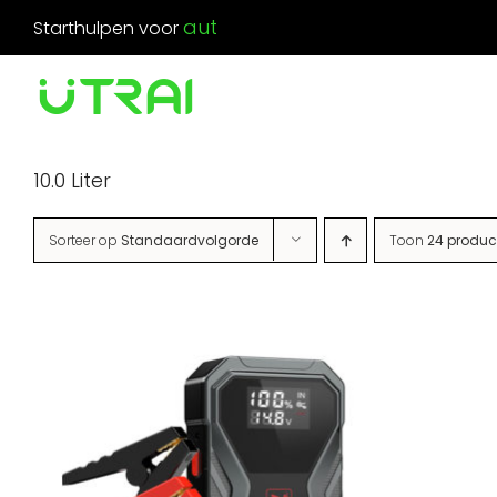
Ga
Starthulpen voor
naar
inhoud
10.0 Liter
Sorteer op
Standaardvolgorde
Toon
24 produc